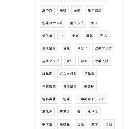
決め方
高校
受験
塾の面談
勉強のやる気
出す方法
中3
低学年
中1
小５
算数
割合
冬期講習
値段
やばい
点数アップ
成績アップ
新年
初め
中学入試
新年度
どんな感じ
学年末
体験授業
春期講習
塾講師
理科実験
勉強
１学期期末テスト
夏休み
天王寺
塾
小学生
中学生
高校生
英語
数学
国語