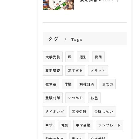
タグ
Tags
大学受験
区
個別
費用
夏期講習
高すぎる
メリット
教室長
体験
勉強計画
立て方
受験対策
いつから
転塾
タイミング
高校受験
受験しない
中学
問題
中学受験
テンプレート
税金の作文
書き方
自宅学習