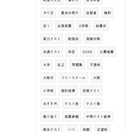
やり方
夏休み明け
自習室
無料
近く
出張授業
2学期
始業式
実力テスト
勉強法
英検対策
共通テスト
科目
2025
公募推薦
大学
私立
問題集
不登校
大阪市
フリースクール
大阪
小学校
個別指導
定期テスト
おすすめ
テスト前
テスト後
振り返り
授業参観
中間テスト結果
期末テスト
いつ
体調
志望校