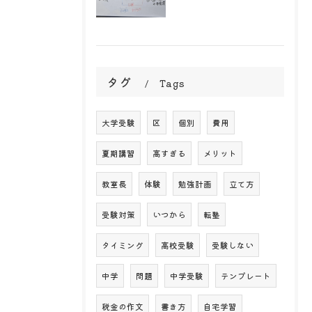
タグ
Tags
大学受験
区
個別
費用
夏期講習
高すぎる
メリット
教室長
体験
勉強計画
立て方
受験対策
いつから
転塾
タイミング
高校受験
受験しない
中学
問題
中学受験
テンプレート
税金の作文
書き方
自宅学習