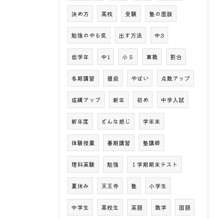
決め方
高校
受験
塾の面談
勉強のやる気
出す方法
中3
低学年
中1
小５
算数
割合
冬期講習
値段
やばい
点数アップ
成績アップ
新年
初め
中学入試
新年度
どんな感じ
学年末
体験授業
春期講習
塾講師
理科実験
勉強
１学期期末テスト
夏休み
天王寺
塾
小学生
中学生
高校生
英語
数学
国語