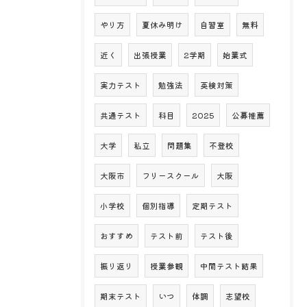
やり方
夏休み明け
自習室
無料
近く
出張授業
2学期
始業式
実力テスト
勉強法
英検対策
共通テスト
科目
2025
公募推薦
大学
私立
問題集
不登校
大阪市
フリースクール
大阪
小学校
個別指導
定期テスト
おすすめ
テスト前
テスト後
振り返り
授業参観
中間テスト結果
期末テスト
いつ
体調
志望校