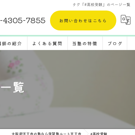
タグ『#高校受験』のページ一覧
-4305-7855
お問い合わせはこちら
講師の紹介
よくある質問
当塾の特徴
ブログ
採用情報
五教科
コラム
定期テスト
ジ一覧
体験
受験対策
転塾
大阪府天王寺の塾なら学習塾ルート天王寺
#高校受験