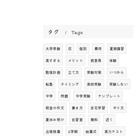
タグ
Tags
大学受験
区
個別
費用
夏期講習
高すぎる
メリット
教室長
体験
勉強計画
立て方
受験対策
いつから
転塾
タイミング
高校受験
受験しない
中学
問題
中学受験
テンプレート
税金の作文
書き方
自宅学習
やり方
夏休み明け
自習室
無料
近く
出張授業
2学期
始業式
実力テスト