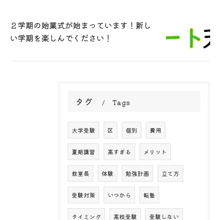
２学期の始業式が始まっています！新し
い学期を楽しんでください！
タグ
Tags
大学受験
区
個別
費用
夏期講習
高すぎる
メリット
教室長
体験
勉強計画
立て方
受験対策
いつから
転塾
タイミング
高校受験
受験しない