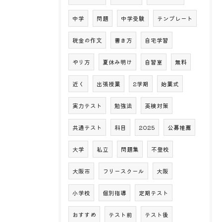
中学
問題
中学受験
テンプレート
税金の作文
書き方
自宅学習
やり方
夏休み明け
自習室
無料
近く
出張授業
2学期
始業式
実力テスト
勉強法
英検対策
共通テスト
科目
2025
公募推薦
大学
私立
問題集
不登校
大阪市
フリースクール
大阪
小学校
個別指導
定期テスト
おすすめ
テスト前
テスト後