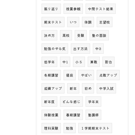
振り返り
授業参観
中間テスト結果
期末テスト
いつ
体調
志望校
決め方
高校
受験
塾の面談
勉強のやる気
出す方法
中3
低学年
中1
小５
算数
割合
冬期講習
値段
やばい
点数アップ
成績アップ
新年
初め
中学入試
新年度
どんな感じ
学年末
体験授業
春期講習
塾講師
理科実験
勉強
１学期期末テスト