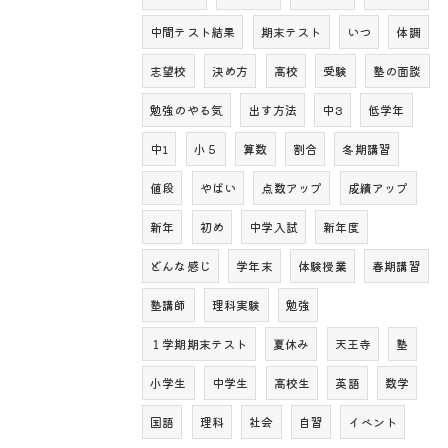
中間テスト結果
期末テスト
いつ
体調
志望校
決め方
高校
受験
塾の面談
勉強のやる気
出す方法
中3
低学年
中1
小５
算数
割合
冬期講習
値段
やばい
点数アップ
成績アップ
新年
初め
中学入試
新年度
どんな感じ
学年末
体験授業
春期講習
塾講師
理科実験
勉強
１学期期末テスト
夏休み
天王寺
塾
小学生
中学生
高校生
英語
数学
国語
理科
社会
自習
イベント