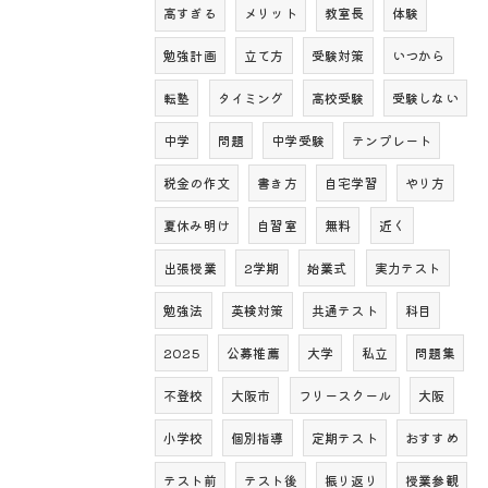
高すぎる
メリット
教室長
体験
勉強計画
立て方
受験対策
いつから
転塾
タイミング
高校受験
受験しない
中学
問題
中学受験
テンプレート
税金の作文
書き方
自宅学習
やり方
夏休み明け
自習室
無料
近く
出張授業
2学期
始業式
実力テスト
勉強法
英検対策
共通テスト
科目
2025
公募推薦
大学
私立
問題集
不登校
大阪市
フリースクール
大阪
小学校
個別指導
定期テスト
おすすめ
テスト前
テスト後
振り返り
授業参観