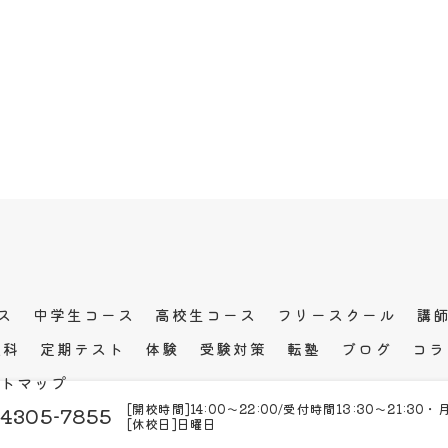
ス
中学生コース
高校生コース
フリースクール
講
教科
定期テスト
体験
受験対策
転塾
ブログ
コラ
トマップ
[開校時間]14:00～22:00/受付時間13:30～21:30・
-4305-7855
[休校日]日曜日
© 2026 大阪府天王寺の塾なら学習塾ルート天王寺 ALL RIGHTS RESERVED.