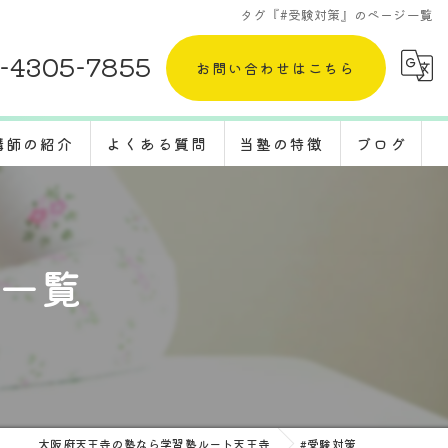
タグ『#受験対策』のページ一覧
-4305-7855
お問い合わせはこちら
講師の紹介
よくある質問
当塾の特徴
ブログ
採用情報
五教科
コラム
定期テスト
ジ一覧
体験
受験対策
転塾
大阪府天王寺の塾なら学習塾ルート天王寺
#受験対策