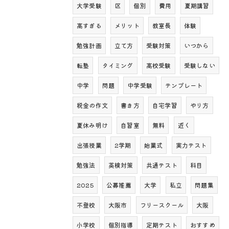
大学受験
区
個別
費用
夏期講習
高すぎる
メリット
教室長
体験
勉強計画
立て方
受験対策
いつから
転塾
タイミング
高校受験
受験しない
中学
問題
中学受験
テンプレート
税金の作文
書き方
自宅学習
やり方
夏休み明け
自習室
無料
近く
出張授業
2学期
始業式
実力テスト
勉強法
英検対策
共通テスト
科目
2025
公募推薦
大学
私立
問題集
不登校
大阪市
フリースクール
大阪
小学校
個別指導
定期テスト
おすすめ