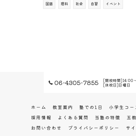
国語
理科
社会
自習
イベント
[開校時間]14:00
06-4305-7855
[休校日]日曜日
ホーム
教室案内
塾での1日
小学生コー
採用情報
よくある質問
当塾の特徴
五
お問い合わせ
プライバシーポリシー
サイ