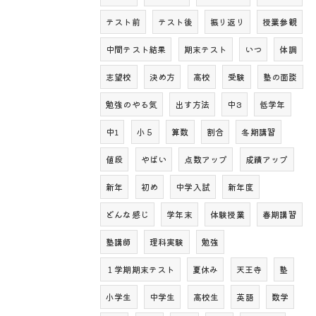
テスト前
テスト後
振り返り
授業参観
中間テスト結果
期末テスト
いつ
体調
志望校
決め方
高校
受験
塾の面談
勉強のやる気
出す方法
中3
低学年
中1
小５
算数
割合
冬期講習
値段
やばい
点数アップ
成績アップ
新年
初め
中学入試
新年度
どんな感じ
学年末
体験授業
春期講習
塾講師
理科実験
勉強
１学期期末テスト
夏休み
天王寺
塾
小学生
中学生
高校生
英語
数学