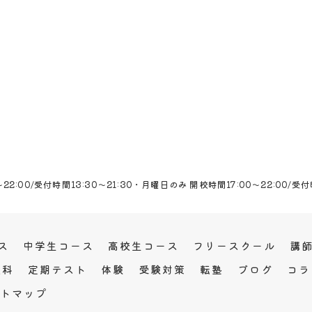
～22:00/受付時間13:30～21:30・月曜日のみ 開校時間17:00～22:00/受付時
ス
中学生コース
高校生コース
フリースクール
講
教科
定期テスト
体験
受験対策
転塾
ブログ
コラ
トマップ