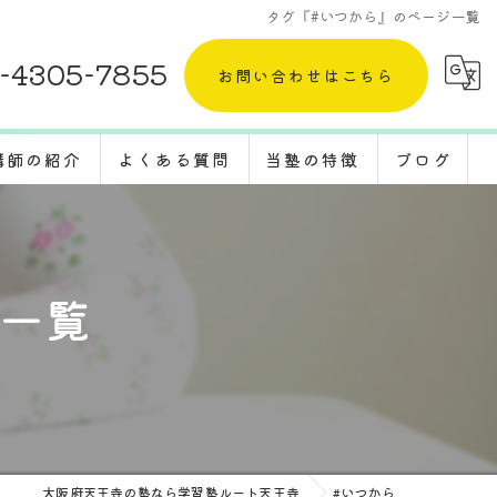
タグ『#いつから』のページ一覧
-4305-7855
お問い合わせはこちら
講師の紹介
よくある質問
当塾の特徴
ブログ
採用情報
五教科
コラム
定期テスト
ジ一覧
体験
受験対策
転塾
大阪府天王寺の塾なら学習塾ルート天王寺
#いつから