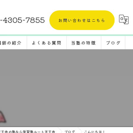
-4305-7855
お問い合わせはこちら
講師の紹介
よくある質問
当塾の特徴
ブログ
採用情報
五教科
コラム
定期テスト
体験
受験対策
転塾
天王寺の塾なら学習塾ルート天王寺
ブログ
こんにちは！