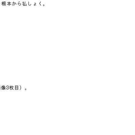
を根本から払しょく。
画像3枚目）。