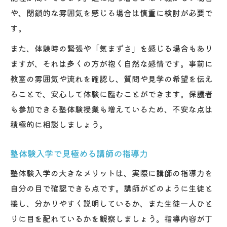
塾体験時の講師への質問リスト例
や、閉鎖的な雰囲気を感じる場合は慎重に検討が必要で
塾体験後に親子で振り返る効果的な方法
す。
塾体験当日の持ち物と注意点まとめ
また、体験時の緊張や「気まずさ」を感じる場合もあり
塾体験当日に必要な持ち物をチェック
ますが、それは多くの方が抱く自然な感情です。事前に
教室の雰囲気や流れを確認し、質問や見学の希望を伝え
塾体験前の電話連絡の仕方とマナー
ることで、安心して体験に臨むことができます。保護者
塾体験で遅刻や体調不良時の対応法
も参加できる塾体験授業も増えているため、不安な点は
塾体験持ち物リストと忘れ物防止対策
積極的に相談しましょう。
塾体験当日の服装やマナーを意識しよう
入学前にチェックしたい塾体験のポイント
塾体験入学で見極める講師の指導力
塾体験前に知っておくべき授業内容
塾体験入学の大きなメリットは、実際に講師の指導力を
塾体験で見抜く入ってはいけない塾の特徴
自分の目で確認できる点です。講師がどのように生徒と
塾体験でチェックしたい講師の対応力
接し、分かりやすく説明しているか、また生徒一人ひと
塾体験時の質問で知る塾の本質
りに目を配れているかを観察しましょう。指導内容が丁