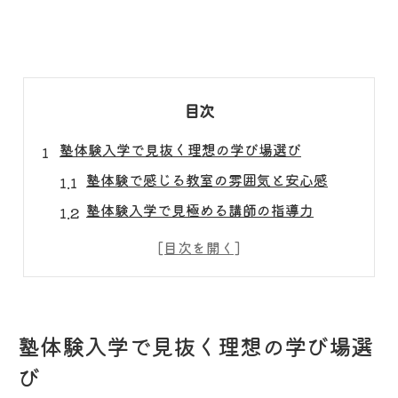
目次
塾体験入学で見抜く理想の学び場選び
塾体験で感じる教室の雰囲気と安心感
塾体験入学で見極める講師の指導力
塾体験時に注目したい授業の進め方
塾体験で知る自習室や学習設備の重要性
塾体験で気まずさを感じない工夫と準備
授業の雰囲気や塾の魅力を体験で実感
塾体験入学で見抜く理想の学び場選
塾体験授業で分かる授業の楽しさと特徴
び
塾体験入学で得られる教室全体の雰囲気