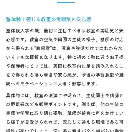
塾体験で講師の雰囲気と生徒の様子を確認
塾体験は授業内容の分かりやすさが鍵
塾体験で感じる教室の雰囲気と安心感
塾体験授業後の親子で話し合うポイント
塾体験入学の際、最初に注目すべきは教室の雰囲気と安
緊張せず参加する塾体験のコツとは
心感です。教室の空気や周囲の生徒の様子、講師の対応
塾体験前の不安や緊張を和らげる方法
から得られる“肌感覚”は、写真や説明だけではわからな
いリアルな情報となります。特に初めて塾に通うお子様
塾体験で緊張せず質問するための工夫
や保護者にとっては、実際に教室内に足を踏み入れるこ
塾体験時に怖いと感じた時の対処法
とで得られる落ち着きや安心感が、今後の学習意欲や継
塾体験で気まずい空気を避けるポイント
続へのモチベーションに大きく影響します。
塾体験授業で当てられた時の心構え
具体的には、教室の清潔さや明るさ、生徒同士や講師と
親子で安心できる塾体験入学の進め方
の距離感なども観察ポイントです。例えば、他の生徒の
塾体験授業に親が同席できるか確認しよう
表情や学習に取り組む姿勢、講師が親身に声をかけてい
塾体験で保護者が意識したい安心ポイント
る様子が見受けられれば、安心して通える環境である可
塾体験での子供の感想をどう活かすか
能性が高いでしょう。逆に落ち着きがなく騒がしい場合