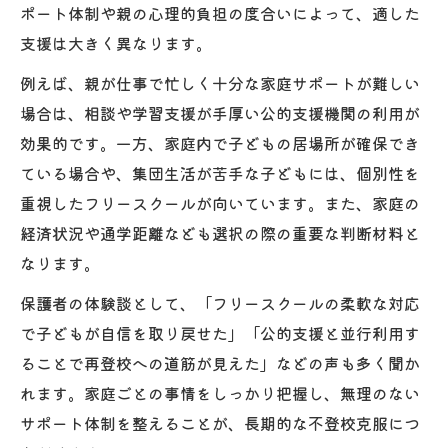
ポート体制や親の心理的負担の度合いによって、適した
保護者の負担軽減へ支援機関を比較して検討
支援は大きく異なります。
フリースクールと支援センターの特徴比較
例えば、親が仕事で忙しく十分な家庭サポートが難しい
保護者相談が充実した大阪府内支援機関紹
場合は、相談や学習支援が手厚い公的支援機関の利用が
介
効果的です。一方、家庭内で子どもの居場所が確保でき
不登校支援NPOと公的窓口の違いと選び方
ている場合や、集団生活が苦手な子どもには、個別性を
家庭環境に応じた負担軽減策とサポート例
重視したフリースクールが向いています。また、家庭の
オンライン相談対応支援機関のメリット解
経済状況や通学距離なども選択の際の重要な判断材料と
説
なります。
子どもに合う居場所を見極める実践的ポイント
保護者の体験談として、「フリースクールの柔軟な対応
フリースクール選びで大切な実践ポイント
で子どもが自信を取り戻せた」「公的支援と並行利用す
子どものタイプ別に合う居場所の見つけ方
ることで再登校への道筋が見えた」などの声も多く聞か
れます。家庭ごとの事情をしっかり把握し、無理のない
不登校でも通える公立高校の選択肢を解説
サポート体制を整えることが、長期的な不登校克服につ
支援センターと連携した安心の学び場選び