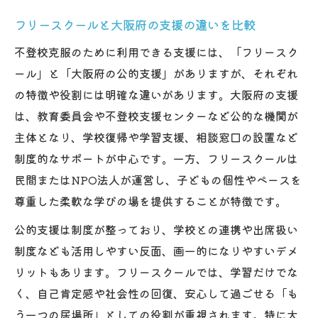
大阪市のフリースクール選び方と利用条件
フリースクールと大阪府の支援の違いを比較
フリースクールで学び直しを始めるステッ
不登校克服のために利用できる支援には、「フリースク
プ
ール」と「大阪府の公的支援」がありますが、それぞれ
不登校支援NPO大阪の役割とサポート体制
の特徴や役割には明確な違いがあります。大阪府の支援
オンライン対応可能なフリースクールの特
は、教育委員会や不登校支援センターなど公的な機関が
徴
主体となり、学校復帰や学習支援、相談窓口の設置など
フリースクールを活用した再登校までの流
制度的なサポートが中心です。一方、フリースクールは
れ
民間またはNPO法人が運営し、子どもの個性やペースを
家庭環境と子どもの個性を理解した支援戦略
尊重した柔軟な学びの場を提供することが特徴です。
不登校になりやすい家庭の特徴と支援法解
公的支援は制度が整っており、学校との連携や出席扱い
説
制度なども活用しやすい反面、画一的になりやすいデメ
母親のサポートがフリースクール選択に重
リットもあります。フリースクールでは、学習だけでな
要
く、自己肯定感や社会性の回復、安心して過ごせる「も
子どもの個性に合わせた学び場の見つけ方
う一つの居場所」としての役割が重視されます。特に大