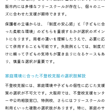
阪市内には多様なフリースクールが存在し、個々のニー
家庭と連携したフリースクール支援の実践
ズに合わせた支援が期待できます。
例
保護者自身の負担軽減策と相談先の利用方
保護者の立場からは、「制度の安心感」と「子どもに合
法
った柔軟な環境」のどちらを重視するかが選択のポイン
支援パッケージで広がる再登校への道筋
トになります。両者の違いを理解したうえで、必要に応
じて併用することも可能です。失敗例としては、制度だ
大阪府不登校支援パッケージの内容と活用
けに頼って子どもの気持ちが置き去りになるケースもあ
法
り、慎重な選択が重要です。
フリースクールと公的機関の連携支援の流
れ
家庭環境に合った不登校克服の選択肢解説
再登校までの期間とフリースクール利用の
不登校克服には、家庭環境や子どもの個性に応じた支援
実際
策の選択が不可欠です。大阪府では、不登校支援センタ
中学・高校進学を見据えた支援計画の立て
ーや公的相談窓口、特例校、さらにはフリースクールの
方
利用といった複数の選択肢があります。特に、家庭のサ
大阪府の不登校特例校やNPO支援活用例