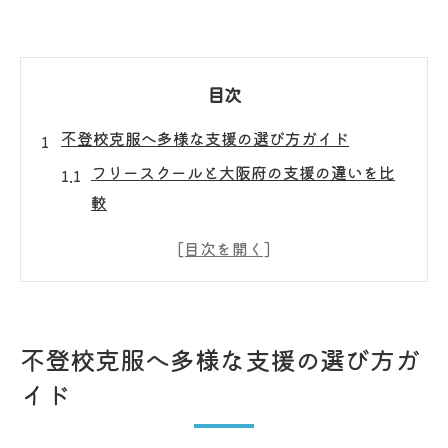
目次
不登校克服へ多様な支援の選び方ガイド
フリースクールと大阪府の支援の違いを比
較
家庭環境に合った不登校克服の選択肢解説
大阪府の不登校支援センター活用のポイン
ト
フリースクール利用で再登校を目指す方法
不登校克服へ多様な支援の選び方ガ
大阪府の不登校支援パッケージの具体的内
イド
容
大阪府で見つけるフリースクールの活用術