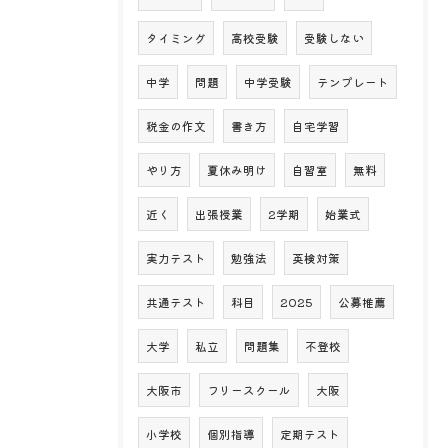
タイミング
高校受験
受験しない
中学
問題
中学受験
テンプレート
税金の作文
書き方
自宅学習
やり方
夏休み明け
自習室
無料
近く
出張授業
2学期
始業式
実力テスト
勉強法
英検対策
共通テスト
科目
2025
公募推薦
大学
私立
問題集
不登校
大阪市
フリースクール
大阪
小学校
個別指導
定期テスト