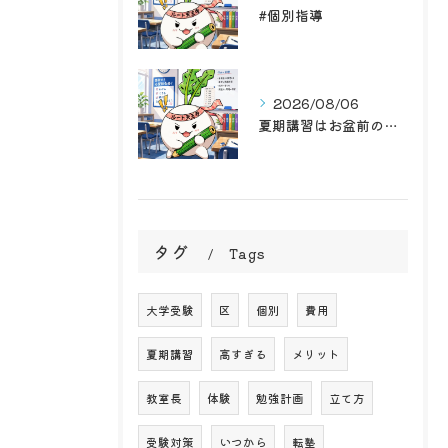
#個別指導
2026/08/06
夏期講習はお盆前の後半戦！学習塾ルート天王寺で最高のお盆前を...
タグ
Tags
大学受験
区
個別
費用
夏期講習
高すぎる
メリット
教室長
体験
勉強計画
立て方
受験対策
いつから
転塾