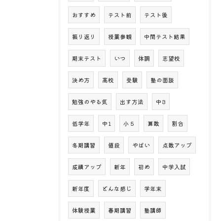
おすすめ
テスト前
テスト後
振り返り
授業参観
中間テスト結果
期末テスト
いつ
体調
志望校
決め方
高校
受験
塾の面談
勉強のやる気
出す方法
中3
低学年
中1
小５
算数
割合
冬期講習
値段
やばい
点数アップ
成績アップ
新年
初め
中学入試
新年度
どんな感じ
学年末
体験授業
春期講習
塾講師