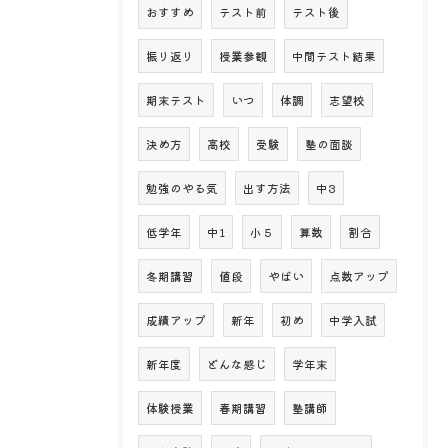
おすすめ
テスト前
テスト後
振り返り
授業参観
中間テスト結果
期末テスト
いつ
体調
志望校
決め方
高校
受験
塾の面談
勉強のやる気
出す方法
中3
低学年
中1
小５
算数
割合
冬期講習
値段
やばい
点数アップ
成績アップ
新年
初め
中学入試
新年度
どんな感じ
学年末
体験授業
春期講習
塾講師