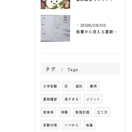
2026/08/03
板書から見える夏期講習
タグ
Tags
大学受験
区
個別
費用
夏期講習
高すぎる
メリット
教室長
体験
勉強計画
立て方
受験対策
いつから
転塾