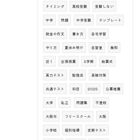
タイミング
高校受験
受験しない
中学
問題
中学受験
テンプレート
税金の作文
書き方
自宅学習
やり方
夏休み明け
自習室
無料
近く
出張授業
2学期
始業式
実力テスト
勉強法
英検対策
共通テスト
科目
2025
公募推薦
大学
私立
問題集
不登校
大阪市
フリースクール
大阪
小学校
個別指導
定期テスト