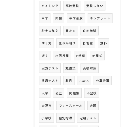
タイミング
高校受験
受験しない
中学
問題
中学受験
テンプレート
税金の作文
書き方
自宅学習
やり方
夏休み明け
自習室
無料
近く
出張授業
2学期
始業式
実力テスト
勉強法
英検対策
共通テスト
科目
2025
公募推薦
大学
私立
問題集
不登校
大阪市
フリースクール
大阪
小学校
個別指導
定期テスト