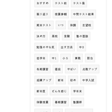
おすすめ
テスト前
テスト後
振り返り
授業参観
中間テスト結果
期末テスト
いつ
体調
志望校
決め方
高校
受験
塾の面談
勉強のやる気
出す方法
中3
低学年
中1
小５
算数
割合
冬期講習
値段
やばい
点数アップ
成績アップ
新年
初め
中学入試
新年度
どんな感じ
学年末
体験授業
春期講習
塾講師