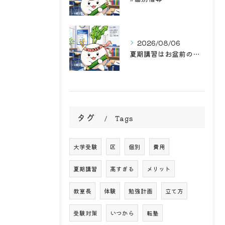
2026/08/06
夏期講習はお盆前の後半戦！学習塾ルート天王寺で最高のお盆前を...
タグ
Tags
大学受験
区
個別
費用
夏期講習
高すぎる
メリット
教室長
体験
勉強計画
立て方
受験対策
いつから
転塾