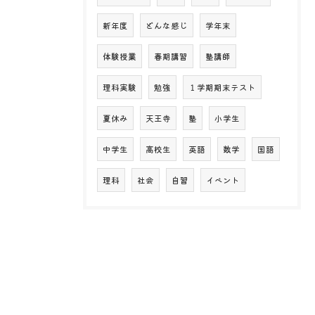
新年度
どんな感じ
学年末
体験授業
春期講習
塾講師
理科実験
勉強
１学期期末テスト
夏休み
天王寺
塾
小学生
中学生
高校生
英語
数学
国語
理科
社会
自習
イベント