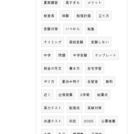
夏期講習
高すぎる
メリット
教室長
体験
勉強計画
立て方
受験対策
いつから
転塾
タイミング
高校受験
受験しない
中学
問題
中学受験
テンプレート
税金の作文
書き方
自宅学習
やり方
夏休み明け
自習室
無料
近く
出張授業
2学期
始業式
実力テスト
勉強法
英検対策
共通テスト
科目
2025
公募推薦