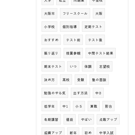
大学
私立
問題集
不登校
大阪市
フリースクール
大阪
小学校
個別指導
定期テスト
おすすめ
テスト前
テスト後
振り返り
授業参観
中間テスト結果
期末テスト
いつ
体調
志望校
決め方
高校
受験
塾の面談
勉強のやる気
出す方法
中3
低学年
中1
小５
算数
割合
冬期講習
値段
やばい
点数アップ
成績アップ
新年
初め
中学入試