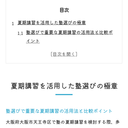
目次
夏期講習を活用した塾選びの極意
塾選びで重要な夏期講習の活用法と比較ポ
イント
天王寺で失敗しない塾の夏期講習選びのコ
ツ
学力向上に直結する塾の夏期講習活用術
塾の評判と夏期講習の充実度を見極める方
夏期講習を活用した塾選びの極意
法
中学生も安心できる塾の夏期講習の選び方
学習効果が高い塾の見極め方とは
塾選びで重要な夏期講習の活用法と比較ポイント
塾の学習効果を最大化する夏期講習の特徴
大阪府大阪市天王寺区で塾の夏期講習を検討する際、多
講師の質が高い塾の見極めポイントと注意