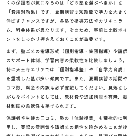
くの保護者が気になるのは「どの塾を選ぶべきか」と
点
「費用対効果」です。夏期講習は短期間で学力を大きく
評判が良い塾の夏期講習で伸びる理由
伸ばすチャンスですが、各塾で指導方法やカリキュラ
塾の個別指導と夏期講習のメリットとは
ム、料金体系が異なります。そのため、事前に比較ポイ
実績がある塾の夏期講習で学力アップを目
ントをしっかり押さえておくことが重要です。
指す
まず、塾ごとの指導形式（個別指導・集団指導）や講師
費用を抑えて夏期講習を充実させる方法
のサポート体制、学習内容の柔軟性を比較しましょう。
塾の夏期講習の費用比較でお得に学ぶコツ
特に天王寺エリアでは「個別指導塾」や「自学力育成」
評判を参考に費用対効果の高い塾を選ぶ方
を重視した塾が多い傾向です。また、夏期講習の期間や
法
コマ数、料金の内訳も必ず確認してください。見落とし
がちなポイントとしては、教材費や追加講座の有無、振
割引やキャンペーンで塾の夏期講習を活用
替制度の柔軟性も挙げられます。
天王寺でコスパ重視の塾夏期講習選び方
保護者や生徒の口コミ、塾の「体験授業」も積極的に利
追加料金に注意した塾の夏期講習活用法
用し、実際の雰囲気や講師との相性を確かめることが後
安全な塾選択で安心して学力アップへ