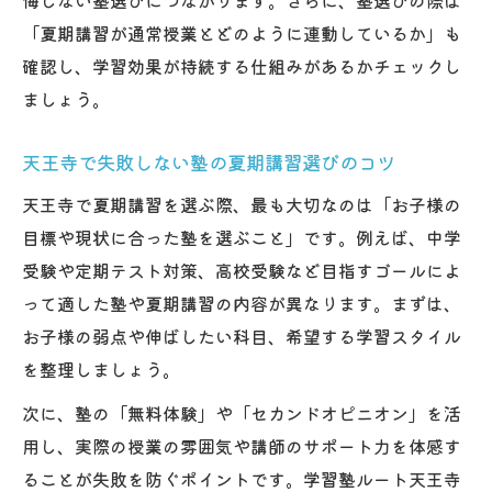
悔しない塾選びにつながります。さらに、塾選びの際は
入ってはいけない塾を見抜くためのチェッ
「夏期講習が通常授業とどのように連動しているか」も
クポイント
確認し、学習効果が持続する仕組みがあるかチェックし
塾の口コミや評判を活用した安全な選び方
ましょう。
安心して通える塾と夏期講習の特徴とは
講師の質とサポート体制で塾を見極める方
天王寺で失敗しない塾の夏期講習選びのコツ
法
天王寺で夏期講習を選ぶ際、最も大切なのは「お子様の
トラブル回避のための塾夏期講習の注意点
目標や現状に合った塾を選ぶこと」です。例えば、中学
中学生に最適な天王寺の塾活用術
受験や定期テスト対策、高校受験など目指すゴールによ
天王寺の塾夏期講習が中学生に支持される
って適した塾や夏期講習の内容が異なります。まずは、
理由
お子様の弱点や伸ばしたい科目、希望する学習スタイル
を整理しましょう。
中学生の成績アップに役立つ塾の選び方
学年別に考える塾夏期講習の効果的な活用
次に、塾の「無料体験」や「セカンドオピニオン」を活
法
用し、実際の授業の雰囲気や講師のサポート力を体感す
個別指導が魅力の塾夏期講習の活用ポイン
ることが失敗を防ぐポイントです。学習塾ルート天王寺