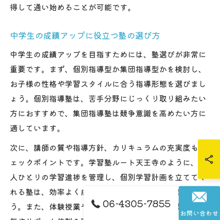
得して通い始めることが可能です。
中学生の成績アップに役立つ塾の選び方
中学生の成績アップを目指すためには、塾選びが非常に
重要です。まず、個別指導型か集団指導型かを検討し、
お子様の性格や学習スタイルに合う指導形態を選びまし
ょう。個別指導塾は、苦手分野にじっくり取り組みたい
方におすすめで、集団指導塾は競争意識を高めたい方に
適しています。
次に、講師の質や指導方針、カリキュラムの充実度もチ
ェックポイントです。学習塾ルート天王寺のように、一
人ひとりの学習進捗を管理し、個別学習計画を立ててく
れる塾は、効率よく成績を伸ばしやすいと言えるでしょ
06-4305-7855
う。また、体験授業や保護者面談を活用し、実際の雰囲
お問い合わせ