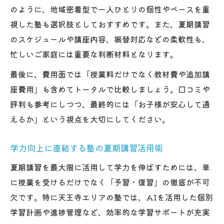
ト
のように、地域密着型で一人ひとりの個性やペースを重
視した塾も選択肢としておすすめです。また、夏期講習
塾の学習習慣づくりで中学生が伸びる方法
のスケジュールや講座内容、振替対応などの柔軟性も、
塾の夏期講習で志望校合格を目指す
忙しいご家庭には重要な判断材料となります。
塾夏期講習のプランで志望校合格へ近づく
最後に、費用面では「授業料だけでなく教材費や追加講
秘訣
座費用」も含めてトータルで比較しましょう。口コミや
合格実績が豊富な塾の夏期講習活用法
評判も参考にしつつ、最終的には「お子様が安心して通
志望校合格に強い塾の学習計画の立て方
えるか」という視点を大切にしてください。
夏期講習で弱点克服できる塾の特徴
塾の進路指導で志望校対策を万全にする方
学力向上に直結する塾の夏期講習活用術
法
夏期講習を最大限に活用して学力を伸ばすためには、単
に授業を受けるだけでなく「予習・復習」の徹底が不可
欠です。特に天王寺エリアの塾では、AIを活用した個別
学習計画や進捗管理など、効率的な学習サポートが充実