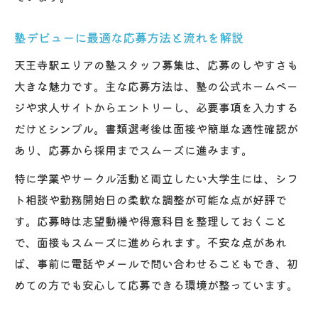
由
塾バイト求人を駅近で探すメリットとは
塾デビューに最適な応募方法と流れを解説
塾講師アルバイトが駅チカ立地で快適通勤
天王寺駅エリアの塾スタッフ募集は、応募のしやすさも
塾スタッフ募集はアクセス抜群で通いやす
大きな魅力です。主な応募方法は、塾の公式ホームペー
い
ジや求人サイトからエントリーし、必要事項を入力する
塾スタッフが天王寺駅周辺で働く魅力を解
だけとシンプル。書類選考後は面接や簡単な適性確認が
説
あり、応募から採用までスムーズに進みます。
大学生歓迎の塾アルバイトでキャリアを磨く
特に学業やサークル活動と両立したい大学生には、シフ
塾バイトで大学生が得られる成長と経験
ト相談や勤務開始日の柔軟な調整が可能な点が好評で
塾スタッフとしてキャリア形成が可能な理
す。応募時は志望動機や得意科目を整理しておくこと
由
で、面接もスムーズに進められます。不安な点があれ
塾講師アルバイトが大学生活に役立つ理由
ば、事前に電話やメールで問い合わせることもでき、初
めての方でも安心して応募できる環境が整っています。
塾求人でスキルアップと実績を同時に実現
塾アルバイトで将来に繋がる力を養う方法