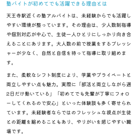
塾バイトが初めてでも活躍できる理由とは
効率良く稼げる塾スタッフ求人の選び方ガイド
天王寺駅近くの塾アルバイトは、未経験からでも活躍し
塾スタッフで効率良く稼ぐための求人選び
やすい環境が整っています。その理由は、少人数制指導
塾バイトで高収入を目指すポイントとは
や個別対応が中心で、生徒一人ひとりにしっかり向き合
塾スタッフ募集の待遇と昇給制度を徹底解
えることにあります。大人数の前で授業をするプレッシ
説
ャーが少なく、自然と自信を持って指導に取り組めま
塾求人でボーナスや手当が充実する理由
す。
塾講師バイトで安定収入を得る秘訣
また、柔軟なシフト制度により、学業やプライベートと
両立しやすい点も魅力。実際に「部活と両立しながら週
2日だけ働いている」「初めてでも先輩が丁寧にフォロ
ーしてくれるので安心」といった体験談も多く寄せられ
ています。未経験者ならではのフレッシュな視点が生徒
との距離を縮めることもあり、やりがいを感じやすい職
場です。