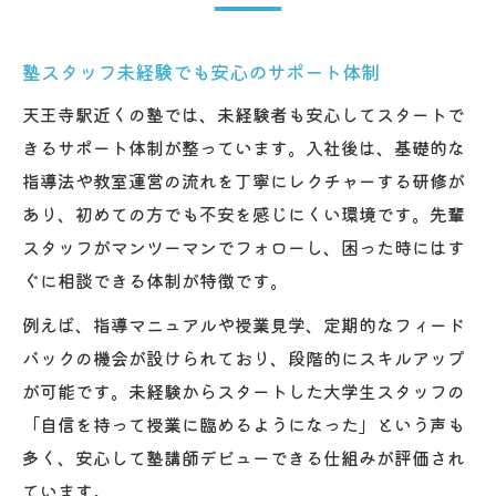
現
塾バイトは大学生にも人気の両立環境
塾スタッフ未経験でも安心のサポート体制
塾講師バイトが選ばれる理由とシフト自由
天王寺駅近くの塾では、未経験者も安心してスタートで
度
きるサポート体制が整っています。入社後は、基礎的な
塾スタッフ募集が学生におすすめな理由
指導法や教室運営の流れを丁寧にレクチャーする研修が
先生デビューを応援する塾バイトの始め方
あり、初めての方でも不安を感じにくい環境です。先輩
塾講師バイトの始め方と安心サポート制度
スタッフがマンツーマンでフォローし、困った時にはす
ぐに相談できる体制が特徴です。
塾スタッフとして自信がつく研修の魅力
塾バイトで先生デビューするための準備
例えば、指導マニュアルや授業見学、定期的なフィード
バックの機会が設けられており、段階的にスキルアップ
塾求人で求められる人物像とポイント
が可能です。未経験からスタートした大学生スタッフの
塾アルバイトで成長できる環境を紹介
「自信を持って授業に臨めるようになった」という声も
天王寺駅近くで叶う理想の塾スタッフ募集
多く、安心して塾講師デビューできる仕組みが評価され
塾スタッフ求人が天王寺駅近くで人気の理
ています。