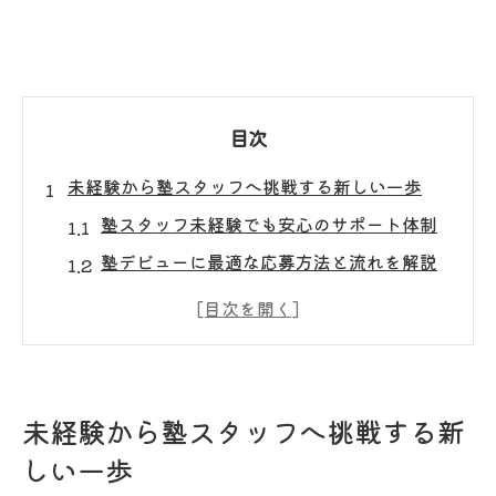
目次
未経験から塾スタッフへ挑戦する新しい一歩
塾スタッフ未経験でも安心のサポート体制
塾デビューに最適な応募方法と流れを解説
塾バイトが初めてでも活躍できる理由とは
塾講師のアルバイトで学べる新たなスキル
塾で働く魅力と未経験歓迎求人の特徴
柔軟シフトで学業と両立できる塾の魅力
未経験から塾スタッフへ挑戦する新
塾の柔軟シフトで学業とバイトを両立
しい一歩
塾スタッフ求人で理想のワークスタイル実