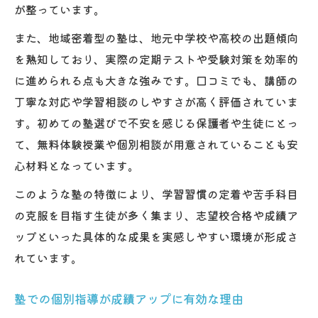
が整っています。
塾の授業が習慣化に役立つ要素を紹介
また、地域密着型の塾は、地元中学校や高校の出題傾向
キャッチアップクラスで身につく学習法
を熟知しており、実際の定期テストや受験対策を効率的
塾で継続的に学ぶ重要性と効果
に進められる点も大きな強みです。口コミでも、講師の
学習習慣を定着させる塾の工夫とは
丁寧な対応や学習相談のしやすさが高く評価されていま
塾の授業が家庭学習に与える良い影響
す。初めての塾選びで不安を感じる保護者や生徒にとっ
て、無料体験授業や個別相談が用意されていることも安
心材料となっています。
このような塾の特徴により、学習習慣の定着や苦手科目
の克服を目指す生徒が多く集まり、志望校合格や成績ア
ップといった具体的な成果を実感しやすい環境が形成さ
れています。
塾での個別指導が成績アップに有効な理由