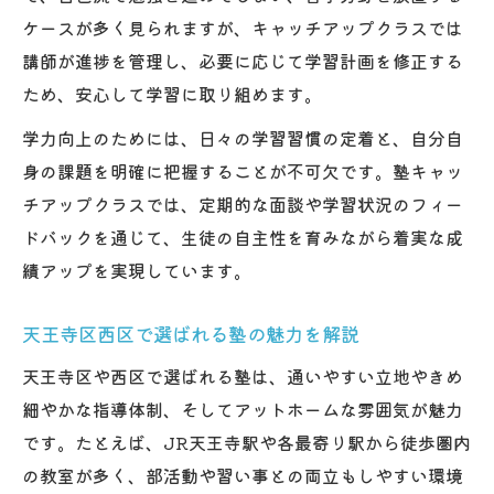
自主性を伸ばす塾選びの新常識を解説
ケースが多く見られますが、キャッチアップクラスでは
塾が実践する自主性育成メソッド
講師が進捗を管理し、必要に応じて学習計画を修正する
キャッチアップクラスで自主学習を促す方
ため、安心して学習に取り組めます。
法
学力向上のためには、日々の学習習慣の定着と、自分自
塾選びで重要視したい指導スタイル
身の課題を明確に把握することが不可欠です。塾キャッ
生徒のやる気を引き出す塾の工夫
チアップクラスでは、定期的な面談や学習状況のフィー
塾で自主性を高める環境づくり
ドバックを通じて、生徒の自主性を育みながら着実な成
合格力を高める学習指導の工夫を知ろう
績アップを実現しています。
塾キャッチアップクラスの合格力強化策
天王寺区西区で選ばれる塾の魅力を解説
志望校合格につながる塾の指導方法
塾で身につく効率的な学習戦略とは
天王寺区や西区で選ばれる塾は、通いやすい立地やきめ
細やかな指導体制、そしてアットホームな雰囲気が魅力
合格力を伸ばす塾のサポート体制解説
です。たとえば、JR天王寺駅や各最寄り駅から徒歩圏内
塾選びで差がつくポイントを整理
の教室が多く、部活動や習い事との両立もしやすい環境
塾の授業で得られる学習習慣とその理由