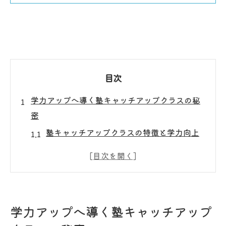
目次
学力アップへ導く塾キャッチアップクラスの秘
密
塾キャッチアップクラスの特徴と学力向上
策
天王寺区西区で選ばれる塾の魅力を解説
塾での個別指導が成績アップに有効な理由
キャッチアップクラスの受講メリットとは
学力アップへ導く塾キャッチアップ
受験対策に最適な塾の指導体制を知ろう