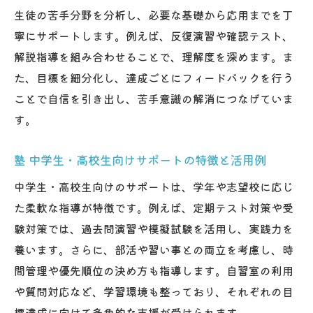
天王寺区で成績向上を目指す塾活用法
生徒の苦手分野を分析し、必要な基礎から応用までを丁
寧にサポートします。例えば、反復演習や確認テスト、
天王寺 塾の個別最適化指導で成績伸長の実
解説指導を組み合わせることで、理解度を深めます。ま
例
た、目標を細分化し、達成ごとにフィードバックを行う
塾の演習量確保と確認テスト活用のポイン
ことで自信を引き出し、苦手意識の解消につなげていま
ト
す。
中学生・高校生向け成績向上サポートの流
れ
塾 中学生・高校生向けサポートの特徴と活用例
口コミで評価される塾 成績アップの秘訣と
中学生・高校生向けのサポートは、学年や志望校に応じ
は
た柔軟な指導が特徴です。例えば、定期テスト対策や受
塾 大学受験対策で志望校合格を目指す方法
験対策では、過去問演習や模擬試験を活用し、実践力を
天王寺駅 塾の学習効率改善サポートに注目
養います。さらに、部活や習い事との両立を考慮し、時
部活両立に役立つ学習計画のヒント
間管理や優先順位の決め方も指導します。自習室の利用
塾が提案する部活両立型学習スケジュール
や質問対応など、学習環境も整っており、それぞれの目
の作り方
標達成に向けて多角的な支援が受けられます。