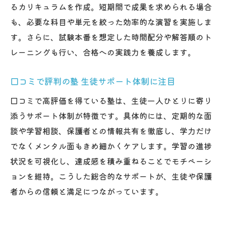
一人ひとりに合わせた塾の支援方法を紹介
るカリキュラムを作成。短期間で成果を求められる場合
中学生・高校生向け特別サポートの実践例
も、必要な科目や単元を絞った効率的な演習を実施しま
口コミで評判の塾 安心できる環境作りの工
す。さらに、試験本番を想定した時間配分や解答順のト
夫
レーニングも行い、合格への実践力を養成します。
塾 生徒サポートで学びに自信を持てる理由
口コミで評判の塾 生徒サポート体制に注目
塾を活用した大学受験対策の実践例
口コミで高評価を得ている塾は、生徒一人ひとりに寄り
塾の大学受験対策で実力を伸ばした成功事
添うサポート体制が特徴です。具体的には、定期的な面
例
談や学習相談、保護者との情報共有を徹底し、学力だけ
天王寺 塾の志望校別指導が合格率を高める
でなくメンタル面もきめ細かくケアします。学習の進捗
仕組み
状況を可視化し、達成感を積み重ねることでモチベーシ
中学生・高校生が塾で受験力を磨く方法
ョンを維持。こうした総合的なサポートが、生徒や保護
口コミで話題の塾 実践的な対策講座を解説
者からの信頼と満足につながっています。
塾 生徒サポートによる受験計画立案のポイ
ント