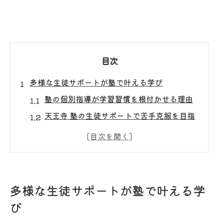
目次
多様な生徒サポートが塾で叶える学び
塾の個別指導が学習習慣を根付かせる理由
天王寺 塾の生徒サポートで苦手克服を目指
す方法
塾 中学生・高校生向けサポートの特徴と活
用例
天王寺駅近くの塾が提供する安心の学び環
多様な生徒サポートが塾で叶える学
境
び
塾 大学受験生へのオーダーメイド指導が魅