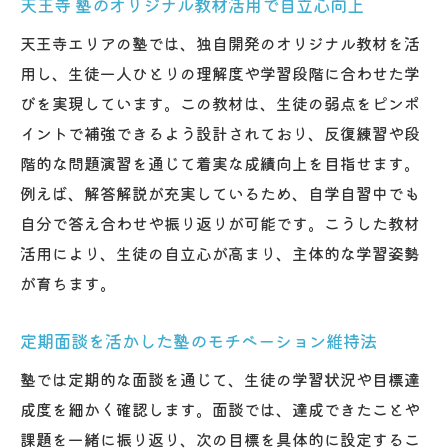
天王寺 塾のオリジナル教材活用で自立心向上
塾と保護者が協力する学習サポートの重要
天王寺エリアの塾では、独自開発のオリジナル教材を活
性
用し、生徒一人ひとりの理解度や学習段階に合わせた学
天王寺 塾の定期面談で生徒の成長を見守る
びを実現しています。この教材は、生徒の弱点をピンポ
方法
イントで補強できるよう設計されており、反復練習や段
中学生・高校生の学習進捗を保護者と共有
階的な問題演習を通じて着実な成績向上を目指せます。
口コミで評価される塾 保護者連携の工夫紹
例えば、解答解説が充実しているため、自学自習中でも
介
自分で答え合わせや振り返りが可能です。こうした教材
塾 生徒サポートの進化が家庭学習にも波及
活用により、生徒の自立心が高まり、主体的な学習姿勢
天王寺駅 塾が実践する保護者参加型サポー
が育ちます。
ト
定期面談を活かした塾のモチベーション維持法
塾では定期的な面談を通じて、生徒の学習状況や目標達
成度を細かく確認します。面談では、達成できたことや
課題を一緒に振り返り、次の目標を具体的に設定するこ