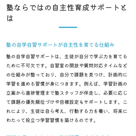
天王寺駅 塾のサポート体制と情報共有の魅
塾ならではの自主性育成サポートと
力
は
学習効率を高める塾の環境作りに注目
塾の学習空間が集中力とやる気を引き出す
理由
塾の自学自習サポートが自主性を育てる仕組み
天王寺 塾の自習室活用術で効率アップを実
塾の自学自習サポートは、生徒が自分で学ぶ力を育てる
現
ために不可欠です。自習室の開放や質問対応タイムなど
中学生・高校生向けの快適な塾環境が好評
の仕組みが整っており、自分で課題を見つけ、計画的に
口コミで人気の塾 学習効率を高める工夫と
学習を進める習慣が身につきます。例えば、学習計画の
は
立案から進捗管理まで塾スタッフが伴走し、必要に応じ
て課題の優先順位づけや目標設定もサポートします。こ
塾 生徒サポートで生活習慣も整う仕組み
れにより、生徒は自ら考え、行動する力を養い、将来に
天王寺駅 塾の環境づくりとサポート力に注
わたって役立つ学習習慣を築けるのです。
目
保護者と塾が連携するサポートの魅力