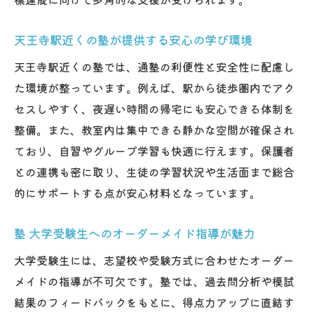
天王寺 塾の時間管理サポートが部活生を支
天王寺駅近くの塾が提供する安心の学び環境
援
学校行事と塾学習の両立ポイントを徹底解
天王寺駅近くの塾では、通塾の利便性と安全性に配慮し
説
た環境が整っています。例えば、駅から徒歩圏内でアク
中学生・高校生向け塾の柔軟な学習計画活
セスしやすく、夜遅い時間の帰宅にも安心できる体制を
用法
整備。また、教室内は集中できる静かな空間が確保され
ており、自習やグループ学習も快適に行えます。保護者
塾 生徒サポートで無理なく目標達成するコ
との連携も密に取り、生徒の学習状況や生活面まで総合
ツ
的にサポートする点が安心材料となっています。
口コミから学ぶ塾 部活生に人気の理由
発達障害にも対応できる塾の取り組み
塾 大学受験生へのオーダーメイド指導が魅力
塾の発達障害対応サポートが選ばれる背景
大学受験生には、志望校や受験方式に合わせたオーダー
天王寺 塾の多様な学習スタイル対応力に注
メイドの指導が不可欠です。塾では、過去問分析や模試
目
結果のフィードバックをもとに、得点力アップに直結す