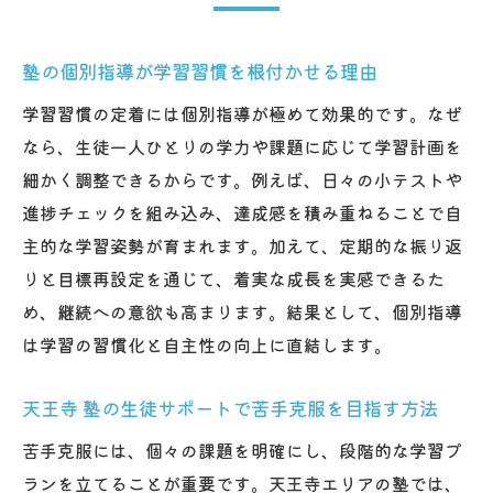
力
口コミで評判の塾 生徒サポート体制に注目
塾の個別指導が学習習慣を根付かせる理由
塾ならではの自主性育成サポートとは
学習習慣の定着には個別指導が極めて効果的です。なぜ
塾の自学自習サポートが自主性を育てる仕
なら、生徒一人ひとりの学力や課題に応じて学習計画を
組み
細かく調整できるからです。例えば、日々の小テストや
天王寺 塾のオリジナル教材活用で自立心向
進捗チェックを組み込み、達成感を積み重ねることで自
上
主的な学習姿勢が育まれます。加えて、定期的な振り返
定期面談を活かした塾のモチベーション維
りと目標再設定を通じて、着実な成長を実感できるた
持法
め、継続への意欲も高まります。結果として、個別指導
中学生・高校生が塾で自分らしい学習法を
は学習の習慣化と自主性の向上に直結します。
確立
口コミ高評価の塾 自主性を伸ばす工夫を解
天王寺 塾の生徒サポートで苦手克服を目指す方法
説
苦手克服には、個々の課題を明確にし、段階的な学習プ
塾 生徒サポートで自発的な学びが続く理由
ランを立てることが重要です。天王寺エリアの塾では、