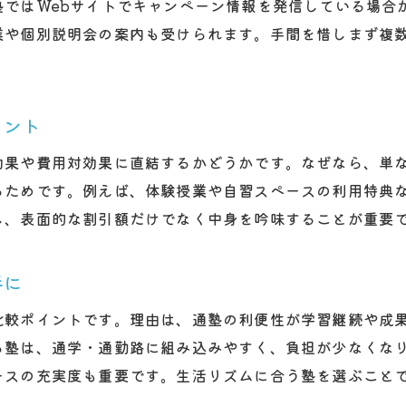
塾ではWebサイトでキャンペーン情報を発信している場合
授業料や入会金など費用面の徹底チェック
業や個別説明会の案内も受けられます。手間を惜しまず複
通いやすさと立地条件も塾選びの重要項目
塾の口コミや合格実績を活用した選び方
子どもの目標に合った塾コースの選定方法
イント
塾キャンペーン情報でより良い選択を実現
効果や費用対効果に直結するかどうかです。なぜなら、単
るためです。例えば、体験授業や自習スペースの利用特典
し、表面的な割引額だけでなく中身を吟味することが重要
手に
比較ポイントです。理由は、通塾の利便性が学習継続や成果
る塾は、通学・通勤路に組み込みやすく、負担が少なくな
ースの充実度も重要です。生活リズムに合う塾を選ぶこと