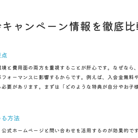
自習スペースの有無も塾選びの重要ポイント
塾のサポート体制で家庭学習を強化する方法
会キャンペーン情報を徹底比
塾の体験授業を活用して学習リズムを作る
塾の学習環境がやる気を引き出す理由
塾入会キャンペーンのメリットと注意点を解説
視点
塾の入会キャンペーンで得られる主なメリット
環境と費用面の両方を重視することが肝心です。なぜなら
割引や特典を受ける際の注意すべきポイント
パフォーマンスに影響するからです。例えば、入会金無料
塾選びで後悔しないための比較チェック項目
る必要があります。まずは「どのような特典が自分やお子
キャンペーン条件や期間の確認方法を紹介
塾のサポート内容も確認して選ぶコツ
入会後のフォローアップ体制に注目しよう
める方法
この地域で理想の塾を見つけるための比較ポイント
、公式ホームページと問い合わせを活用するのが効果的で
塾の学習環境や指導力をしっかり比較する方法