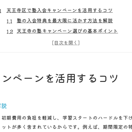
天王寺区で塾入会キャンペーンを活用するコツ
塾の入会特典を最大限に活かす方法を解説
天王寺の塾キャンペーン選びの基本ポイント
塾選びで迷わないための活用術と注意点
塾キャンペーンで得するための比較ポイント
入会後のサポートが充実した塾の見分け方
塾の学習環境と費用面を賢く見極めるコツ
ャンペーンを活用するコツ
塾選びに迷ったら入会キャンペーン情報を徹底比較
塾入会キャンペーンを比較する重要な視点
各塾のキャンペーン情報を効率よく集める方法
解説
学習塾の特典内容を正しく見極めるポイント
、初期費用の負担を軽減し、学習スタートのハードルを下
塾の時間割や通いやすさも比較の決め手に
リットが多く含まれているからです。例えば、期間限定の