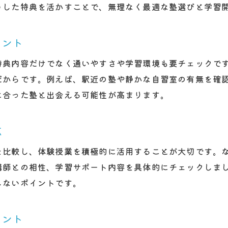
塾の合格実績や指導力との関連性を考える
うした特典を活かすことで、無理なく最適な塾選びと学習
入会キャンペーン後のサポート体制も要チェック
学習環境と費用で選ぶ天王寺区の塾最新事情
イント
塾の学習スペースと自習環境の充実度を比較
特典内容だけでなく通いやすさや学習環境も要チェックで
費用面で失敗しない塾選びのチェックポイント
だからです。例えば、駅近の塾や静かな自習室の有無を確
各塾の授業料や教材費の違いを把握するコツ
に合った塾と出会える可能性が高まります。
塾の学習環境が成績向上に与える影響とは
塾別の学年対応とカリキュラムの違いを理解
点
天王寺の高校生・中学生・小学生向け塾の特徴
を比較し、体験授業を積極的に活用することが大切です。
お得な塾入会を目指すなら注目キャンペーンをチェッ
講師との相性、学習サポート内容を具体的にチェックしま
塾入会時に注目すべき最新キャンペーン情報
しないポイントです。
体験授業や特典利用で学習塾を賢く選ぶ方法
塾の割引や特典を見逃さない比較のコツ
イント