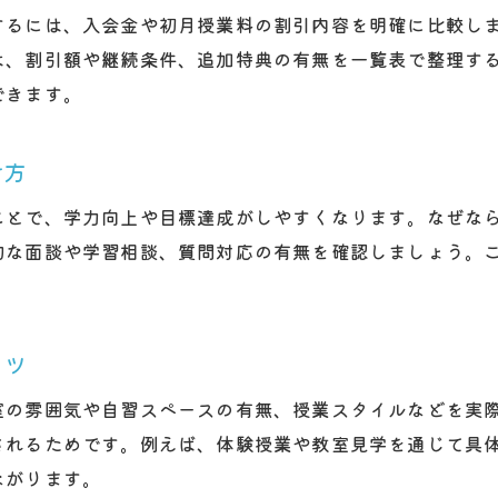
授業内容と費用のバランスを重視した塾選び
するには、入会金や初月授業料の割引内容を明確に比較し
塾の口コミや合格実績も参考にするポイント
は、割引額や継続条件、追加特典の有無を一覧表で整理す
駅近など通いやすさも塾選びの重要ポイント
できます。
費用対効果を重視した塾キャンペーンの選び方
け方
塾入会で費用対効果を最大化する比較手法
授業内容やサポート体制を費用で見極める
ことで、学力向上や目標達成がしやすくなります。なぜな
塾の料金体系とキャンペーン適用範囲の確認
的な面談や学習相談、質問対応の有無を確認しましょう。
。
入会金や教材費など見落としやすい費用項目
塾の合格実績が費用対効果に与える影響
コツ
キャンペーン情報を活用し塾選びを最適化
天王寺区の塾で学習習慣を確立するためのヒント
室の雰囲気や自習スペースの有無、授業スタイルなどを実
塾選びが子どもの学習習慣に与える影響とは
されるためです。例えば、体験授業や教室見学を通じて具
ながります。
塾の指導法で学習習慣を定着させるコツ