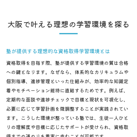
塾活用で資格取得を目指す人の成功ポイン
ト
大阪で叶える理想の学習環境を探る
資格取得を塾で目指す際の効果的な学習法
学習塾で夢を叶えるためのポイント集
塾で資格取得の夢を叶えるための学習ポイ
塾が提供する理想的な資格取得学習環境とは
ント
目標達成に向けた塾の選び方と学習計画づ
資格取得を目指す際、塾が提供する学習環境の質は合格
くり
への鍵となります。なぜなら、体系的なカリキュラムや
個別指導、進捗管理といった仕組みが、効率的な知識定
資格取得に直結する塾活用の工夫を伝授
着やモチベーション維持に直結するためです。例えば、
塾で夢を実現するためのモチベーション維
定期的な面談や進捗チェックで目標と現状を可視化し、
持法
必要に応じて学習計画を微調整することが実践されてい
資格取得を叶える塾活用の実践的アドバイ
ます。こうした環境が整っている塾では、生徒一人ひと
ス
りの理解度や目標に応じたサポートが受けられ、資格取
塾の支援を最大限活用し夢を実現するコツ
得までの道のりを着実に歩むことが可能です。