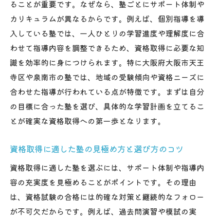
ることが重要です。なぜなら、塾ごとにサポート体制や
秘訣
カリキュラムが異なるからです。例えば、個別指導を導
大阪で叶える理想の学習環境を探る
入している塾では、一人ひとりの学習進度や理解度に合
塾が提供する理想的な資格取得学習環境と
わせて指導内容を調整できるため、資格取得に必要な知
は
識を効率的に身につけられます。特に大阪府大阪市天王
大阪エリアの塾で重視したい学習環境の条
寺区や泉南市の塾では、地域の受験傾向や資格ニーズに
件
合わせた指導が行われている点が特徴です。まずは自分
資格取得に最適な塾の設備やサポート体制
の目標に合った塾を選び、具体的な学習計画を立てるこ
に注目
とが確実な資格取得への第一歩となります。
塾の自習スペース活用で資格取得を実現す
る方法
資格取得に適した塾の見極め方と選び方のコツ
塾選びで学習環境が資格取得に及ぼす影響
資格取得に適した塾を選ぶには、サポート体制や指導内
とは
容の充実度を見極めることがポイントです。その理由
資格取得支援に強い塾の特徴を徹底調査
は、資格試験の合格には的確な対策と継続的なフォロー
が不可欠だからです。例えば、過去問演習や模試の実
塾を活用した資格取得への近道ガイド