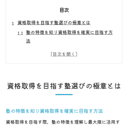
目次
資格取得を目指す塾選びの極意とは
塾の特徴を知り資格取得を確実に目指す方
法
資格取得に適した塾の見極め方と選び方の
コツ
塾選びが資格取得の成否を左右する理由を
解説
資格取得を目指す塾選びの極意とは
資格取得サポートが充実した塾を選ぶ重要
性
塾の授業スタイルと資格取得の相性を見極
塾の特徴を知り資格取得を確実に目指す方法
める
資格取得を目指す際、塾の特徴を理解し最大限に活用す
資格取得向け塾の体験談から学ぶ選び方の