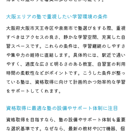
塾選びが将来に与える影響を徹底解説
塾選びが資格取得や将来に与える影響を分
大阪エリアの塾で重視したい学習環境の条件
析
大阪府大阪市天王寺区や泉南市で塾選びをする際、重視
資格取得を視野に入れた塾選びの大切な視
すべきはアクセスの良さ、静かな学習空間、充実した自
点
習スペースです。これらの条件は、学習継続のしやすさ
塾の選択が将来の進路や資格取得に直結す
や集中力の維持に直結します。具体的には、駅近で通い
る理由
やすく、適度な広さと明るさのある教室、自習室の利用
資格取得に強い塾を選ぶ意義とその効果と
時間の柔軟性などがポイントです。こうした条件が整っ
は
ている塾は、資格取得に向けて計画的かつ効率的な学習
をサポートしてくれます。
塾選びで後悔しないためのチェックポイン
ト
資格取得に最適な塾の設備やサポート体制に注目
資格取得を見据えた塾選びの実践的な方法
資格取得を目指すなら、塾の設備やサポート体制も重要
な選択基準です。なぜなら、最新の教材やICT機器、個