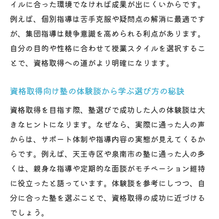
座
イルに合った環境でなければ成果が出にくいからです。
塾による個別サポートで資格取得を目指す
例えば、個別指導は苦手克服や疑問点の解消に最適です
方法
が、集団指導は競争意識を高められる利点があります。
自分の目的や性格に合わせて授業スタイルを選択するこ
資格取得に効果的な塾のフォローアップ体
とで、資格取得への道がより明確になります。
制
天王寺区塾のサポート活用で資格取得を実
資格取得向け塾の体験談から学ぶ選び方の秘訣
現
資格取得を目指す際、塾選びで成功した人の体験談は大
資格取得なら塾の活用が効果的な訳
きなヒントになります。なぜなら、実際に通った人の声
塾を利用することで資格取得が効率的に進
からは、サポート体制や指導内容の実態が見えてくるか
む理由
らです。例えば、天王寺区や泉南市の塾に通った人の多
資格取得対策における塾活用のメリットを
くは、親身な指導や定期的な面談がモチベーション維持
解説
に役立ったと語っています。体験談を参考にしつつ、自
塾のカリキュラムが資格取得に与える影響
分に合った塾を選ぶことで、資格取得の成功に近づける
資格取得に強い塾のサポート事例を紹介
でしょう。