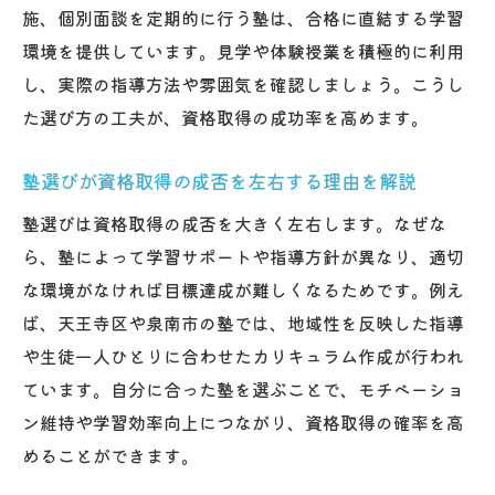
施、個別面談を定期的に行う塾は、合格に直結する学習
塾を活用して資格取得を最短で目指すステ
環境を提供しています。見学や体験授業を積極的に利用
ップ
し、実際の指導方法や雰囲気を確認しましょう。こうし
資格取得に向けた塾の活用術と学習計画の
た選び方の工夫が、資格取得の成功率を高めます。
立て方
塾の個別指導で資格取得までの道のりをサ
塾選びが資格取得の成否を左右する理由を解説
ポート
塾選びは資格取得の成否を大きく左右します。なぜな
資格取得専門講座を備えた塾の活用ポイン
ら、塾によって学習サポートや指導方針が異なり、適切
ト
な環境がなければ目標達成が難しくなるためです。例え
塾のサポートで資格取得へのやる気を伸ば
ば、天王寺区や泉南市の塾では、地域性を反映した指導
す方法
や生徒一人ひとりに合わせたカリキュラム作成が行われ
資格取得を叶える塾活用の成功事例を紹介
ています。自分に合った塾を選ぶことで、モチベーショ
泉南市の塾が資格取得に強い理由
ン維持や学習効率向上につながり、資格取得の確率を高
泉南市の塾が資格取得で選ばれる理由を徹
めることができます。
底分析