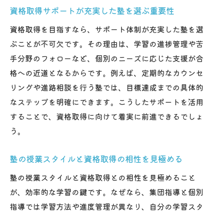
資格取得サポートが充実した塾を選ぶ重要性
地域密着型塾が資格取得に強い背景と特徴
資格取得を目指すなら、サポート体制が充実した塾を選
塾のサポート体制が資格取得率を高める仕
ぶことが不可欠です。その理由は、学習の進捗管理や苦
組み
手分野のフォローなど、個別のニーズに応じた支援が合
資格取得を後押しする泉南市塾の学習環境
格への近道となるからです。例えば、定期的なカウンセ
の魅力
リングや進路相談を行う塾では、目標達成までの具体的
泉南市塾で資格取得を目指す際のポイント
なステップを明確にできます。こうしたサポートを活用
解説
することで、資格取得に向けて着実に前進できるでしょ
塾が提供する資格取得支援サービスの実態
う。
天王寺区で注目される塾の学習サポート
天王寺区の塾が誇る資格取得サポート体制
塾の授業スタイルと資格取得の相性を見極める
とは
塾の授業スタイルと資格取得との相性を見極めること
塾の学習サポートが資格取得を支える理由
が、効率的な学習の鍵です。なぜなら、集団指導と個別
天王寺区の塾で利用できる資格取得対策講
指導では学習方法や進度管理が異なり、自分の学習スタ