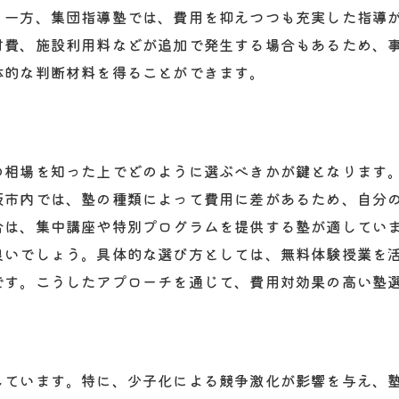
費用対効果を高めるための選択肢
。一方、集団指導塾では、費用を抑えつつも充実した指導
大阪市での塾選びにおける費用の考え方
材費、施設利用料などが追加で発生する場合もあるため、
費用と効果のバランスが鍵となる理由
体的な判断材料を得ることができます。
大阪市での理想的な塾選びのために
の相場を知った上でどのように選ぶべきかが鍵となります
阪市内では、塾の種類によって費用に差があるため、自分
合は、集中講座や特別プログラムを提供する塾が適してい
良いでしょう。具体的な選び方としては、無料体験授業を
です。こうしたアプローチを通じて、費用対効果の高い塾
しています。特に、少子化による競争激化が影響を与え、