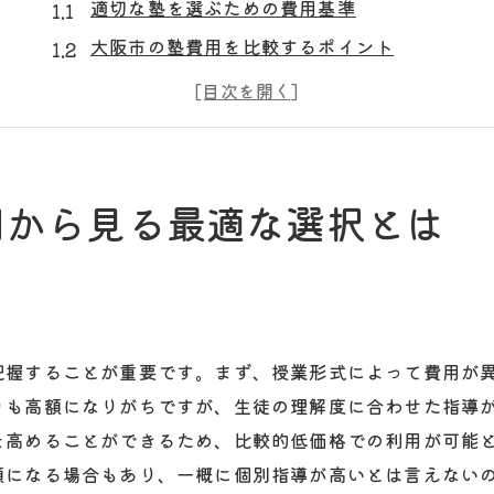
適切な塾を選ぶための費用基準
大阪市の塾費用を比較するポイント
費用対効果を考慮した塾選びのステップ
大阪市での塾選びにおける費用の重要性
学習成果と費用のバランスを取る方法
大阪市での塾費用を賢く管理する秘訣
用から見る最適な選択とは
塾費用の相場を知り大阪市で賢く塾を選ぶ方法
大阪市内の塾費用の平均を知る
費用相場から見る塾の選び方
大阪市における塾費用の変化傾向
把握することが重要です。まず、授業形式によって費用が
コストパフォーマンスを考慮した塾選び
りも高額になりがちですが、生徒の理解度に合わせた指導
家計に優しい塾費用管理のコツ
を高めることができるため、比較的低価格での利用が可能
塾費用相場と実際の選択肢の比較
額になる場合もあり、一概に個別指導が高いとは言えない