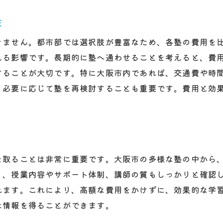
費用対効果を高める塾の選び方
性
大阪市での塾費用管理成功への投資術
きません。都市部では選択肢が豊富なため、各塾の費用を
賢い費用管理で得られる学習効果
える影響です。長期的に塾へ通わせることを考えると、費
大阪市の家庭での塾費用管理法
することが大切です。特に大阪市内であれば、交通費や時
費用をかけずに効果を上げる方法
、必要に応じて塾を再検討することも重要です。費用と効
投資としての塾費用の考え方
長期的な視点での塾選びの重要性
成功する塾費用管理の実践例
塾選びの秘訣大阪市の費用に注目する理由
を取ることは非常に重要です。大阪市の多様な塾の中から
費用を重視した大阪市での塾選び
く、授業内容やサポート体制、講師の質もしっかりと確認
大阪市の塾費用の違いを理解する
れます。これにより、高額な費用をかけずに、効果的な学
費用面から見た塾選びのメリット
な情報を得ることができます。
費用に関するよくある質問とその解答