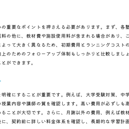
大阪市の塾費用徹底比較選び方のポイントを紹介
大阪市の地域別塾費用の比較
塾のタイプ別に見る費用の違い
かの重要なポイントを押さえる必要があります。まず、各
費用面から見た塾の選び方のコツ
業料の他に、教材費や施設使用料が含まれる場合があり、
徹底比較で分かる塾費用の内訳
によって大きく異なるため、初期費用とランニングコスト
向上のためのフォローアップ体制もしっかりと比較しまし
大阪市の塾選びにおける費用分析
ことができます。
費用比較を通して見えてくる成功する塾選び
費用対効果！大阪市で選ばれる塾の特徴とは
プ
高い費用対効果を持つ塾の条件
を明確にすることが重要です。例えば、大学受験対策、中
大阪市で人気の塾の特徴を探る
の授業内容や講師の質を確認します。高い費用が必ずしも
費用に見合った学習効果を得るには
めることが大切です。さらに、月謝以外の費用、例えば教
実際の体験談から見る塾の価値
後に、契約前に詳しい料金体系を確認し、長期的な学習計
大阪市での塾選び成功例