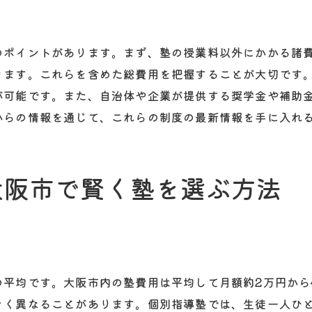
塾の費用が学習成果に与える影響
大阪市での塾選びで費用が重要な理由
のポイントがあります。まず、塾の授業料以外にかかる諸
大阪市の塾費用を抑えつつ効果を上げる方法
ります。これらを含めた総費用を把握することが大切です
効果的な学習と費用削減の両立方法
が可能です。また、自治体や企業が提供する奨学金や補助
からの情報を通じて、これらの制度の最新情報を手に入れ
大阪市で低コストで高成果を狙う方法
費用低減と学習効果のバランスを取る
実践的な費用削減術を学ぼう
大阪市で賢く塾を選ぶ方法
費用を抑えつつ結果を出すための工夫
大阪市の塾で費用対効果を最大化する方法
大阪市で塾を選ぶ際の費用と効果のバランス
大阪市における塾費用の重要性
の平均です。大阪市内の塾費用は平均して月額約2万円から
効果を考慮した塾費用の見極め方
きく異なることがあります。個別指導塾では、生徒一人ひ